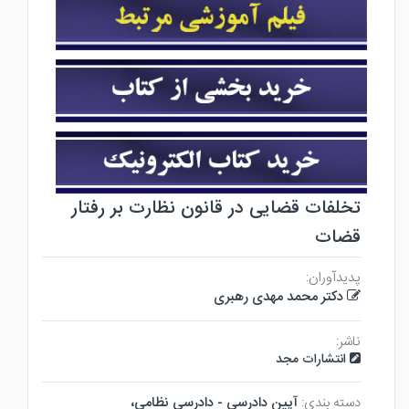
تخلفات قضایی در قانون نظارت بر رفتار
قضات
پدیدآوران:
دکتر محمد مهدی رهبری
ناشر:
انتشارات مجد
دسته بندی:
آيين دادرسي - دادرسي نظامي،