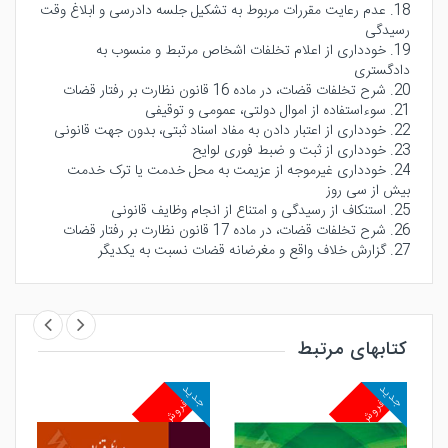
18. عدم رعایت مقررات مربوط به تشکیل جلسه دادرسی و ابلاغ وقت
رسیدگی
19. خودداری از اعلام تخلفات اشخاص مرتبط و منسوب به
دادگستری
20. شرح تخلفات قضات، در ماده 16 قانون نظارت بر رفتار قضات
21. سوءاستفاده از اموال دولتی، عمومی و توقیفی
22. خودداری از اعتبار دادن به مفاد اسناد ثبتی، بدون جهت قانونی
23. خودداری از ثبت و ضبط فوری لوایح
24. خودداری غیرموجه از عزیمت به محل خدمت یا ترک خدمت
بیش از سی ‌روز
25. استنکاف از رسیدگی و امتناع از انجام وظایف قانونی
26. شرح تخلفات قضات، در ماده 17 قانون نظارت بر رفتار قضات
27. گزارش خلاف واقع و مغرضانه قضات نسبت به یکدیگر
28. منع اشتغال قضات به مشاغل دولتی، تجاری و منتسب به
دادگستری
29. خارج کردن مستندات و لوایح طرفین از پرونده
30. خروج از بیطرفی در انجام وظایف قضائی
کتابهای مرتبط
جدید
جدید
جد
پرفروش
پرفروش
پ