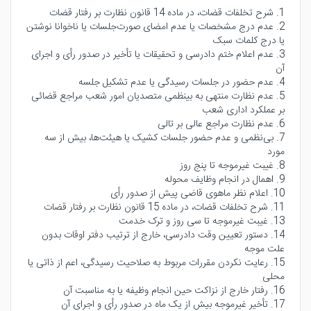
1. شرح تخلفات قضات، در ماده 14 قانون نظارت بر رفتار قضات
2. عدم درج مشخصات یا عدم امضای صورت‌جلسات یا ناخوانا نوشتن
یا درج کلمات سبک
3. عدم اعلام ختم دادرسی و تحقیقات یا تأخیر در صدور رأی و اجرای
آن
4. عدم حضور در جلسات رسیدگی یا عدم تشکیل جلسه
5. عدم نظارت منتهی به بینظمی متصدیان امور شعب مراجع قضائی
بر عملکرد اداری شعب
6. عدم نظارت مراجع عالی بر تالی
7. بی‌نظمی و عدم حضور جلسات کشیک یا هیئت‌ها، بیش از سه
مورد
8. غیبت غیرموجه تا پنج روز
9. اهمال در انجام وظایف محوله
10. اعلام نظر ماهوی قاضی پیش از صدور رأی
11. شرح تخلفات قضات، در ماده 15 قانون نظارت بر رفتار قضات
13. غیبت غیرموجه تا سی روز و ترک خدمت
14. دستور تعیین وقت دادرسی، خارج از ترتیب دفتر اوقات بدون
علت موجه
15. رعایت نکردن مقررات مربوط به صلاحیت رسیدگی، اعم از ذاتی یا
محلی
16. رفتار خارج از نزاکت حین انجام وظیفه یا به مناسبت آن
17. تأخیر غیرموجه بیش از یک ماه در صدور رأی و اجرای آن