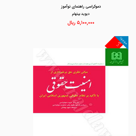
دموکراسی راهنمای نوآموز
ديويد بيتهام
۵,۱۰۰,۰۰۰
ریال
موجود
۱۰%