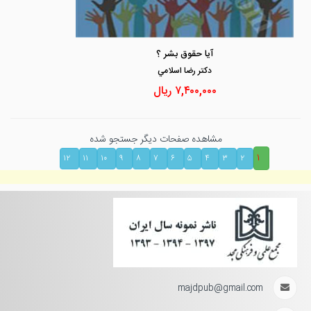
آیا حقوق بشر ؟
دكتر رضا اسلامي
۷,۴۰۰,۰۰۰
ریال
مشاهده صفحات دیگر جستجو شده
۱
۱۲
۱۱
۱۰
۹
۸
۷
۶
۵
۴
۳
۲
majdpub@gmail.com