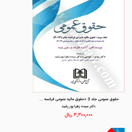
حقوق عمومی جلد 3 «حقوق مالیه عمومی فرانسه چاپ 2017» (به همراه ترجمه قانون ارگانیک مالیه نسخه ویرایشی2013)
دكتر سيده زهرا پور رشيد
۳,۳۰۰,۰۰۰
ریال