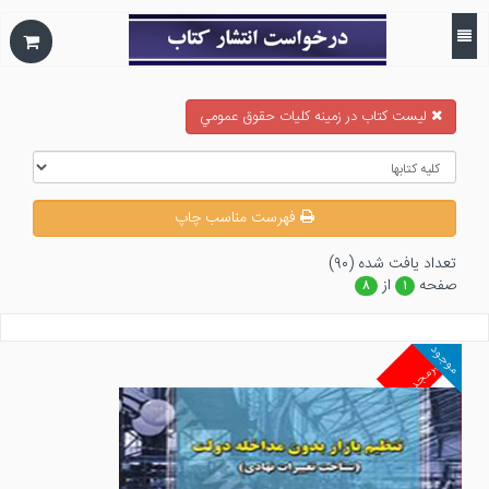
ليست كتاب در زمينه كليات حقوق عمومي
فهرست مناسب چاپ
تعداد يافت شده (۹۰)
صفحه
از
۸
۱
موجود
غیرمجد