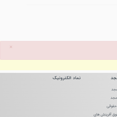
×
جد
نماد الکترونیک
جد
مجد
حقوقی
وق آفرینش های