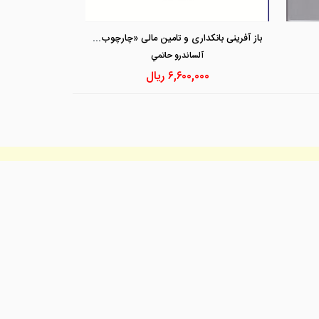
مشاهده و خرید
مشاهد
باز آفرینی بانکداری و تامین مالی «چارچوب های راهبری نوآوری در فناوری مالی جهان »
آلساندرو حاتمي
۶,۶۰۰,۰۰۰
ریال
جد
نماد الکترونیک
جد
مجد
حقوقی
وق آفرینش های