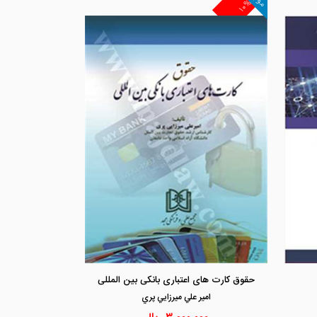
۱۰%
مشاهده و خرید
مشاهد
حقوق کارت های اعتباری بانکی بین المللی
امير علي ميرزايي پري