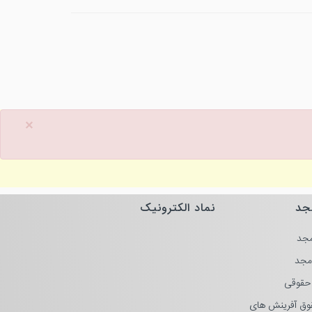
×
جد
نماد الکترونیک
جد
مجد
حقوقی
وق آفرینش های