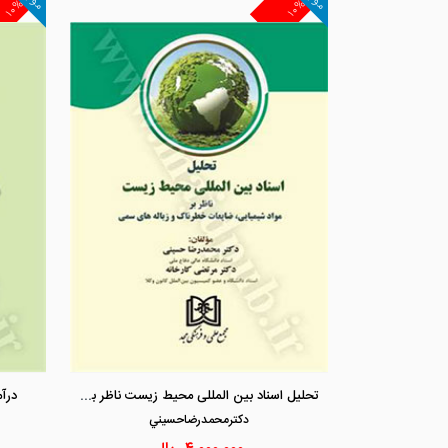
۱۰%
۱۰%
تحلیل اسناد بین المللی محیط زیست ناظر بر «مواد شیمیایی ، ضایعات خطرناک و زباله های سمی»
درآ
دكترمحمدرضاحسيني