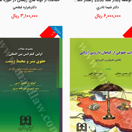
اهداف توسعه پایدار سند 2030 راهکار حفاظت محیط زیست دریایی خلیج فارس
دكتر شيما نادري
دكترشراره ابطحي
۶,۰۰۰,۰۰۰
ریال
۳,۱۰۰,۰۰۰
ریال
موجود
۱۰%