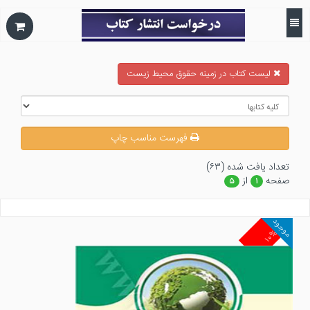
ليست كتاب در زمينه حقوق محيط زيست
فهرست مناسب چاپ
تعداد يافت شده (۶۳)
صفحه
از
۵
۱
موجود
۱۰%