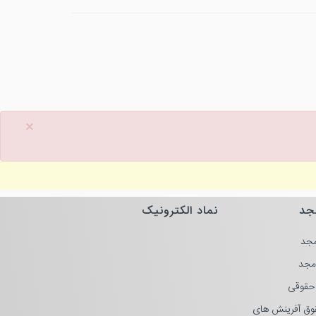
×
جد
نماد الکترونیک
جد
مجد
حقوقی
وق آفرینش های