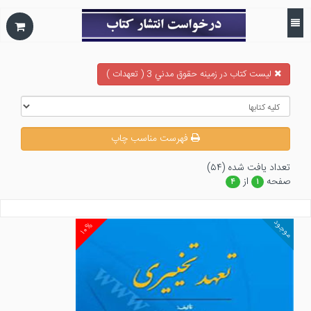
ليست كتاب در زمينه حقوق مدني 3 ( تعهدات )
فهرست مناسب چاپ
تعداد يافت شده (۵۴)
صفحه
از
۴
۱
موجود
۱۰%