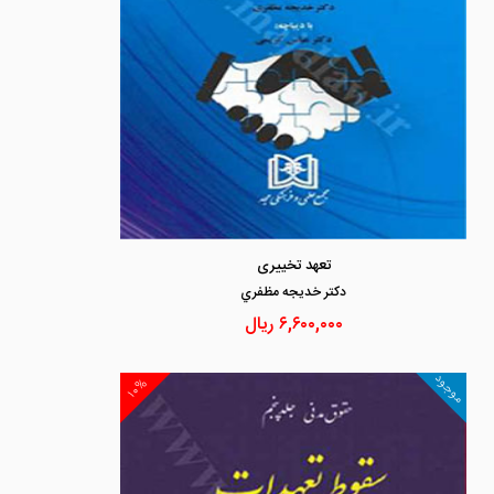
تعهد تخییری
دكتر خديجه مظفري
۶,۶۰۰,۰۰۰
ریال
موجود
۱۰%