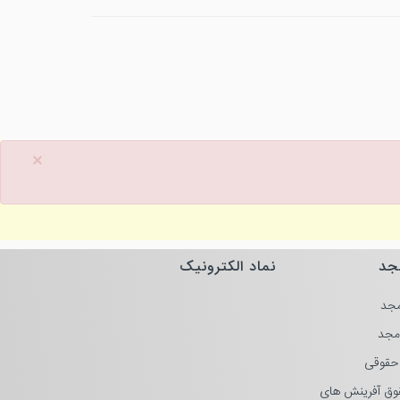
×
جد
نماد الکترونیک
جد
مجد
حقوقی
وق آفرینش های