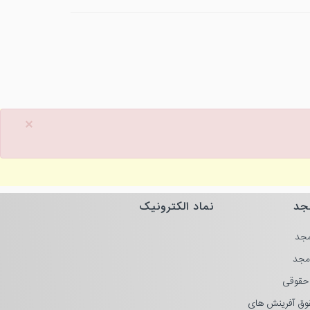
×
جد
نماد الکترونیک
جد
مجد
حقوقی
وق آفرینش های