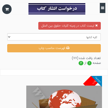
ليست كتاب در زمينه كليات حقوق بين الملل
فهرست مناسب چاپ
تعداد يافت شده (۷۷)
صفحه
از
۶
۱
موجود
۱۰%