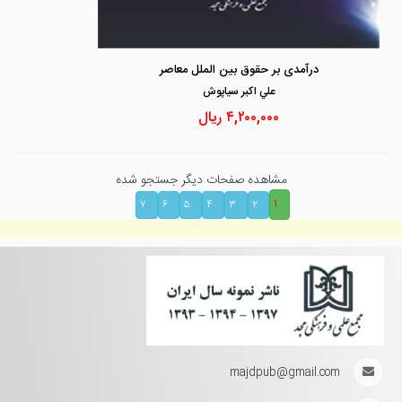
درآمدی بر حقوق بین الملل معاصر
علي اكبر سياپوش
۴,۲۰۰,۰۰۰
ریال
مشاهده صفحات دیگر جستجو شده
۱
۷
۶
۵
۴
۳
۲
majdpub@gmail.com