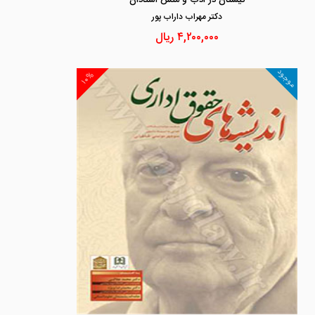
نیستان در ادب و منش استادان
دكتر مهراب داراب پور
۴,۲۰۰,۰۰۰
ریال
موجود
۱۰%