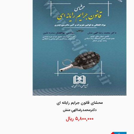
محشای قانون جرایم رایانه ای
دكترمحمدرضاالهي منش
۵,۸۰۰,۰۰۰
ریال