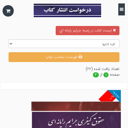
ليست كتاب در زمينه جرايم رايانه اي
فهرست مناسب چاپ
تعداد يافت شده (۲۲)
صفحه
از
۲
۱
موجود
۱۰%