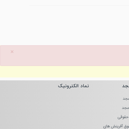
×
جد
نماد الکترونیک
جد
مجد
حقوقی
وق آفرینش های