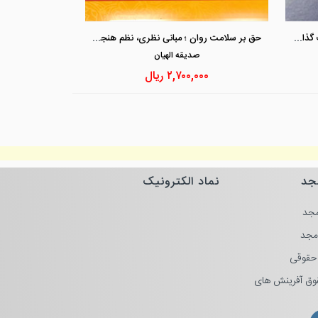
مشاهده و خرید
مشاهد
حقوق سلامت عمومی، اخلاق و سیاست گذاری
حق بر سلامت روان ؛ مبانی نظری، نظم هنجاری و رویه قضایی
صديقه الهيان
۲,۷۰۰,۰۰۰
ریال
جد
نماد الکترونیک
جد
مجد
حقوقی
وق آفرینش های