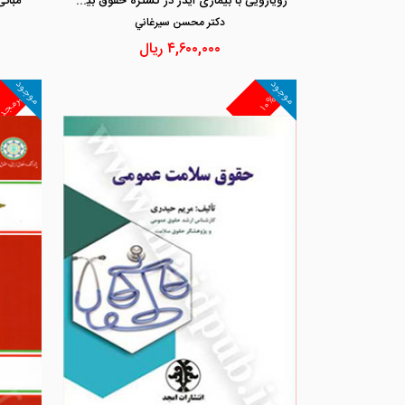
رویارویی با بیماری ایدز در گستره حقوق بین الملل
مبان
دكتر محسن سيرغاني
۴,۶۰۰,۰۰۰
ریال
موجود
موجود
غیرمجد
۱۰%