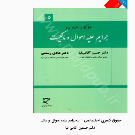
موجود
غیرمجد
حقوق کیفری اختصاصی 1 «جرایم علیه اموال و مالکیت »
دكتر حسين آقايي نيا