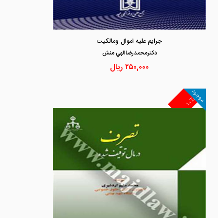
جرایم علیه اموال ومالکیت
دكترمحمدرضاالهي منش
۲۵۰,۰۰۰
ریال
موجود
۱۰%