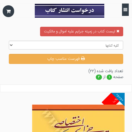
ليست كتاب در زمينه جرايم عليه اموال و مالكيت
فهرست مناسب چاپ
تعداد يافت شده (۲۲)
صفحه
از
۲
۱
موجود
۱۰%