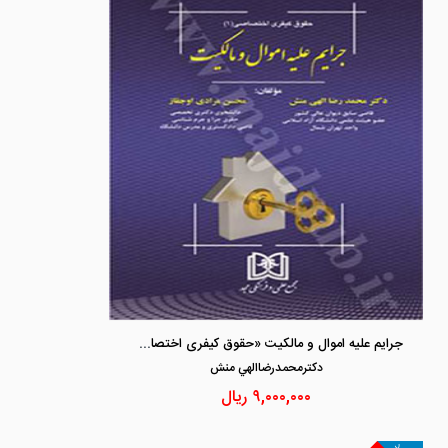
جرایم علیه اموال و مالکیت «حقوق کیفری اختصاصی 1»
دكترمحمدرضاالهي منش
۹,۰۰۰,۰۰۰
ریال