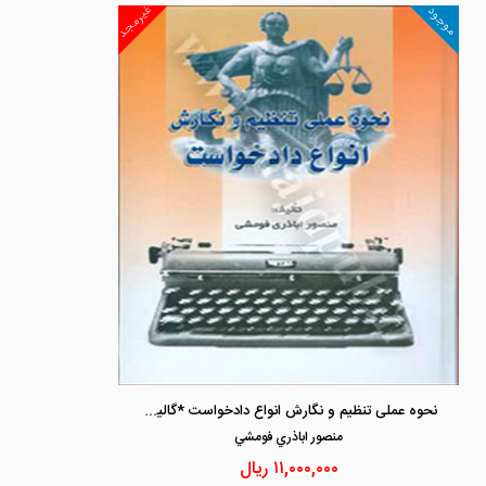
غیرمجد
موجود
نحوه عملی تنظیم و نگارش انواع دادخواست *گالینگور
منصور اباذري فومشي
۱۱,۰۰۰,۰۰۰
ریال