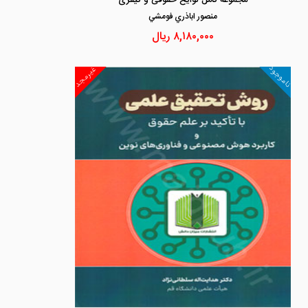
مجموعه کامل لوایح حقوقی و کیفری
منصور اباذري فومشي
۸,۱۸۰,۰۰۰
ریال
ناموجود
غیرمجد