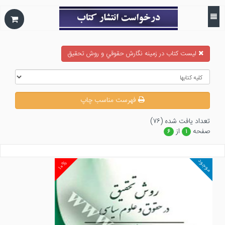
ليست كتاب در زمينه نگارش حقوقي و روش تحقيق
فهرست مناسب چاپ
تعداد يافت شده (۷۶)
صفحه
از
۶
۱
موجود
۱۰%