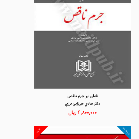
تاملی بر جرم ناقص
دكتر هادي ميرزايي برزي
۴,۸۰۰,۰۰۰
ریال
موجود
۱۰%