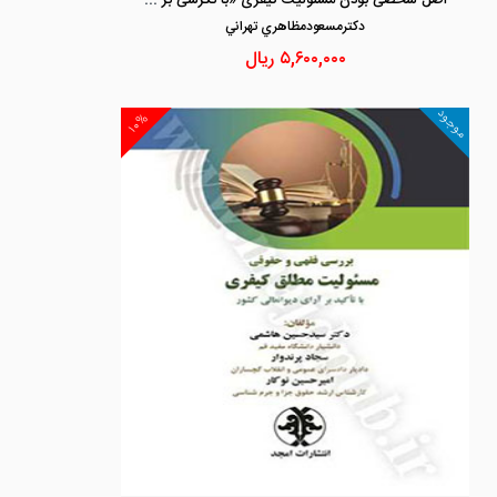
دكترمسعودمظاهري تهراني
۵,۶۰۰,۰۰۰
ریال
موجود
۱۰%