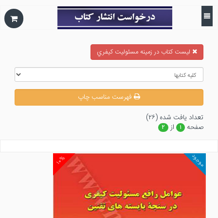
ليست كتاب در زمينه مسئوليت كيفري
فهرست مناسب چاپ
تعداد يافت شده (۲۶)
صفحه
از
۲
۱
موجود
۱۰%