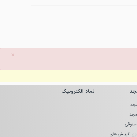
×
جد
نماد الکترونیک
جد
مجد
حقوقی
وق آفرینش های