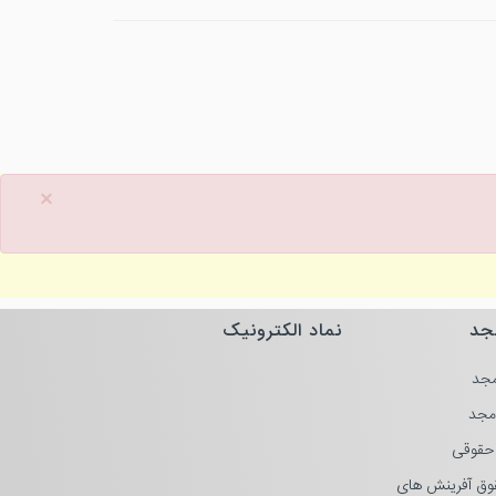
×
جد
نماد الکترونیک
جد
مجد
حقوقی
وق آفرینش های