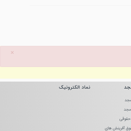
×
جد
نماد الکترونیک
جد
مجد
حقوقی
وق آفرینش های