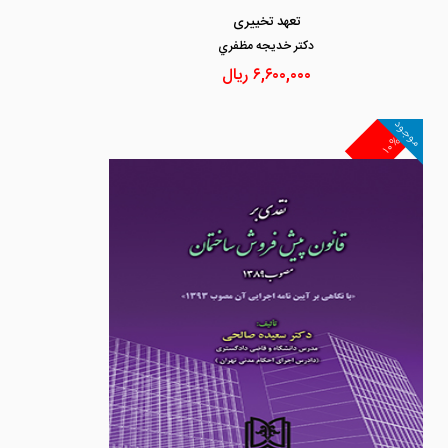
تعهد تخییری
دكتر خديجه مظفري
۶,۶۰۰,۰۰۰
ریال
موجود
۱۰%