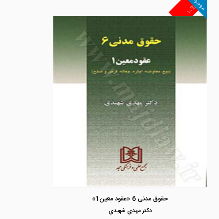
موجود
۱۰%
حقوق مدنی 6 «عقود معین1»
دكتر مهدي شهيدي