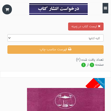
ليست كتاب در زمينه
فهرست مناسب چاپ
تعداد يافت شده (۲)
صفحه
از
۱
۱
ناموجود
غیرمجد