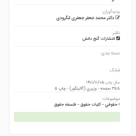
پدیدآوران:
دکتر محمد جعفر جعفری لنگرودی
ناشر:
انتشارات گنج دانش
دسته بندی:
شابک:
سال چاپ:
۱۴۰۱/۱۱/۰۵
۳۵۵ صفحه - وزيري (گالينگور) - چاپ ۵
موضوعات:
حقوقي - كليات حقوق - فلسفه حقوق