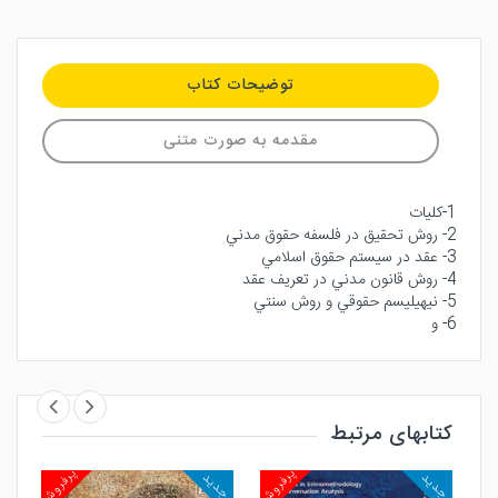
توضیحات کتاب
مقدمه به صورت متنی
1-كليات
2- روش تحقيق در فلسفه حقوق مدني
3- عقد در سيستم حقوق اسلامي
4- روش قانون مدني در تعريف عقد
5- نيهيليسم حقوقي و روش سنتي
6- و
کتابهای مرتبط
روش
پرفروش
پرفروش
جدید
جدید
جد