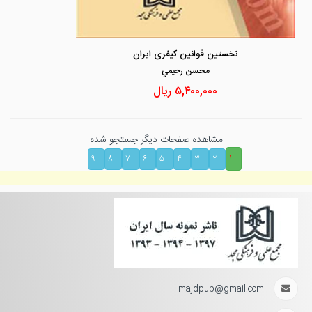
نخستین قوانین کیفری ایران
محسن رحيمي
۵,۴۰۰,۰۰۰
ریال
مشاهده صفحات دیگر جستجو شده
۱
۹
۸
۷
۶
۵
۴
۳
۲
majdpub@gmail.com