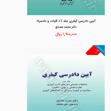
آیین دادرسی کیفری جلد 1« کلیات و دادسرا»
دكتر محمد مصدق
۱,۷۰۰,۰۰۰
ریال
ناموجود
۱۰%