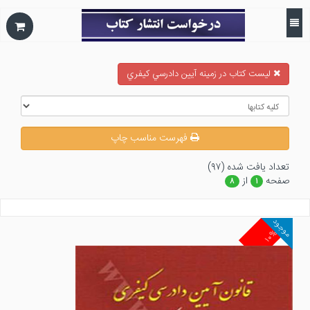
ليست كتاب در زمينه آيين دادرسي كيفري
فهرست مناسب چاپ
تعداد يافت شده (۹۷)
صفحه
از
۸
۱
موجود
۱۰%