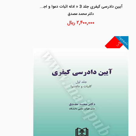
آیین دادرسی کیفری جلد 3 « ادله اثبات دعوا و اجرای احکام کیفری»
دكتر محمد مصدق
۲,۴۰۰,۰۰۰
ریال
ناموجود
۱۰%