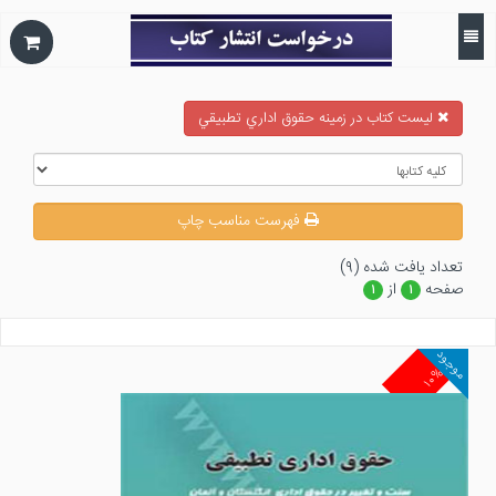
ليست كتاب در زمينه حقوق اداري تطبيقي
فهرست مناسب چاپ
تعداد يافت شده (۹)
صفحه
از
۱
۱
موجود
۱۰%