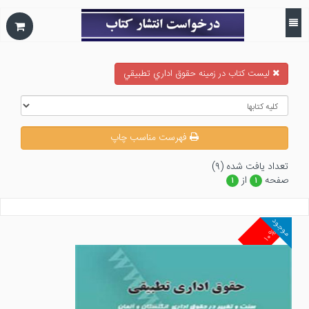
ليست كتاب در زمينه حقوق اداري تطبيقي
فهرست مناسب چاپ
تعداد يافت شده (۹)
صفحه
از
۱
۱
موجود
۱۰%