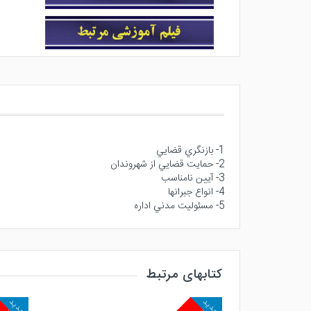
1- بازنگري قضايي
2- حمايت قضايي از شهروندان
3- آيين نامناسب
4- انواع جبرانها
5- مسئوليت مدني اداره
کتابهای مرتبط
جدید
جدید