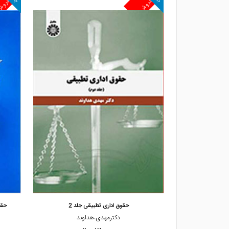
پرفروش
پرفرو
مشاهده و خرید
تغییر در حقوق ا
حقوق اداری تطبیقی جلد 2
حقو
ه
دکترمهدی،هداوند