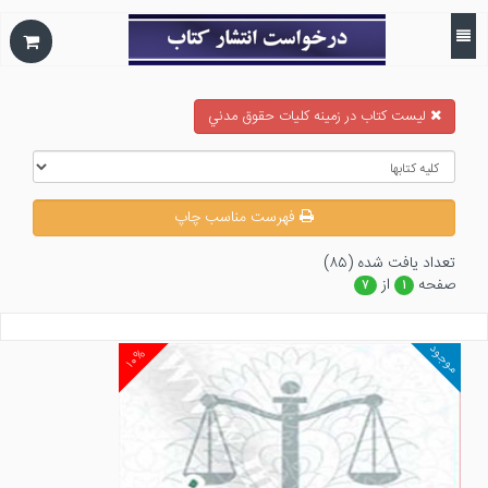
ليست كتاب در زمينه كليات حقوق مدني
فهرست مناسب چاپ
تعداد يافت شده (۸۵)
صفحه
از
۷
۱
موجود
۱۰%