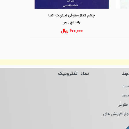
مشاهده و خرید
مشاهد
چشم انداز حقوقی اینترنت اشیا
رلف اچ . وبر
۶۰۰,۰۰۰
ریال
جد
نماد الکترونیک
جد
مجد
حقوقی
وق آفرینش های