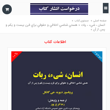
»
»
صفحه اصلی
جستوی کتاب
انسان ، شيء ، ربات « هستي شناسي اخلاقي و حقوقي براي قرن بيست و يكم و
پس از آن »
اطلاعات کتاب
موجود
۱۰%