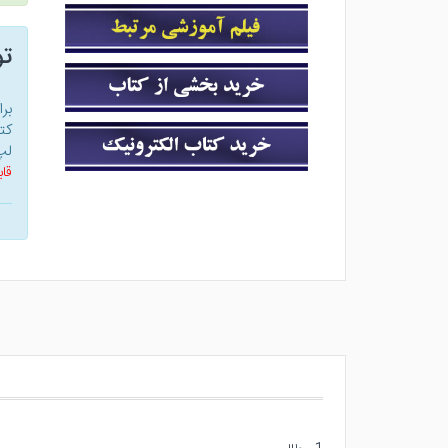
ت
بر
کت
لپ
قاب