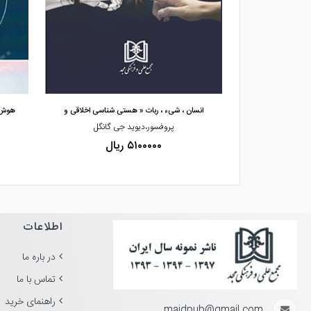
مشاهده و خرید
 اجتماع
انسان ، شیء ، ربات « هستی شناسی اخلاقی و
هوش م
ارد
پروفسور،دیوید جی گانگل
۵۱۰۰۰۰۰ ریال
اطلاعات
در باره ما
تماس با ما
راهنمای خرید
majdpub@gmail.com