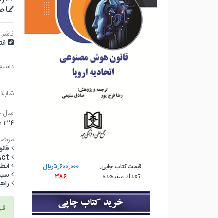
صا
ناشر:
ان
دسته
شابک
سال چ
۲۲۴ صفحه - وزيري (شوميز) - چاپ ۱
موضو
قان
AI Act مص
انطب
۵,۶۰۰,۰۰۰ريال
قیمت کتاب چاپی:
سيس
تعداد مشاهده:
۳۸۶
راهنما
قی