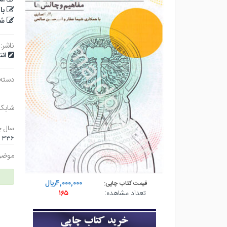
با
شی
ناشر:
ان
دسته
شابک
سال چ
۳۳۶ صفحه - وزيري (گالينگور) - چاپ ۳
موضو
۴,۰۰۰,۰۰۰ريال
قیمت کتاب چاپی:
تعداد مشاهده:
۱۶۵