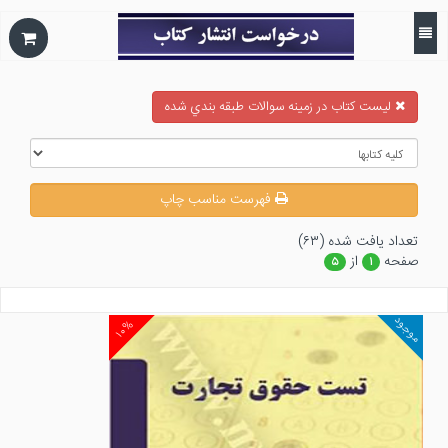
ليست كتاب در زمينه سوالات طبقه بندي شده
فهرست مناسب چاپ
تعداد يافت شده (۶۳)
صفحه
از
۵
۱
موجود
۱۰%