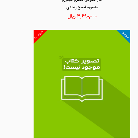
آثار حقوقی فضای مجازی
منصوره فصيح رامندي
۳,۶۹۰,۰۰۰
ریال
غیرمجد
موجود