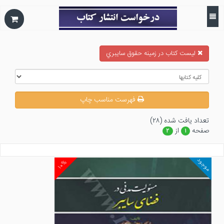
ليست كتاب در زمينه حقوق سايبري
فهرست مناسب چاپ
تعداد يافت شده (۲۸)
صفحه
از
۲
۱
موجود
۱۰%