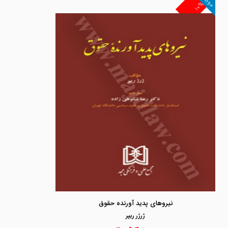
موجود
۱۰%
نیروهای پدید آورنده حقوق
ژرژر ريپر