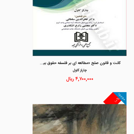
کانت و قانون صلح «مطالعه ای بر فلسفه حقوق بین الملل و روابط بین الملل»
چارلز كاول
۴,۷۰۰,۰۰۰
ریال
موجود
۱۰%