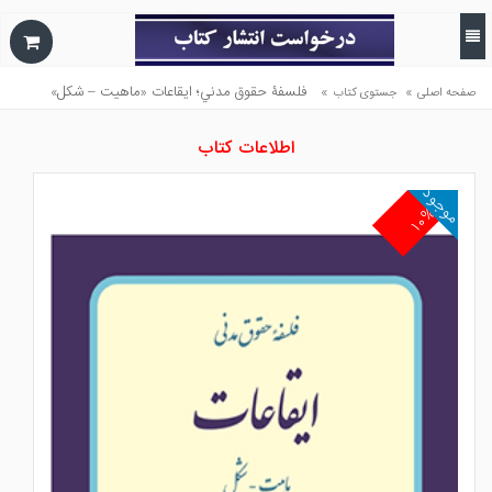
»
»
فلسفۀ حقوق مدني؛ ايقاعات «ماهيت – شكل»
صفحه اصلی
جستوی کتاب
اطلاعات کتاب
موجود
۱۰%