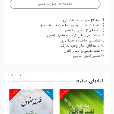
مقدمه به صورت متنی
1- استدلال فريب معنا شناختي
2- نظريه تفسير دو ركين و ماهيت فلسفه حقوق
3- انسجام, كل نگري و تفسير
4- معناشناسي, واقع گرايي و حقوق طبيعي
5- شناسايي سازنده و اقتدار رزي
6- آيا قضاياي آسان وجود ندارند
7- قصد تقنيني و اقتدار قانون
8- تفسير قانون اساسي
کتابهای مرتبط
روش
پرفروش
پرفروش
جدید
جدید
جد