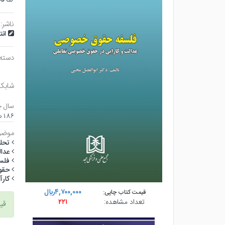
ناشر:
ان
دسته
شابک
سال چ
۱۸۶ صفحه - وزيري (شوميز) - چاپ ۱
موضو
تحل
عدال
فلسف
حقوق
كار
۴,۷۰۰,۰۰۰ريال
قیمت کتاب چاپی:
تعداد مشاهده:
۲۲۱
قی