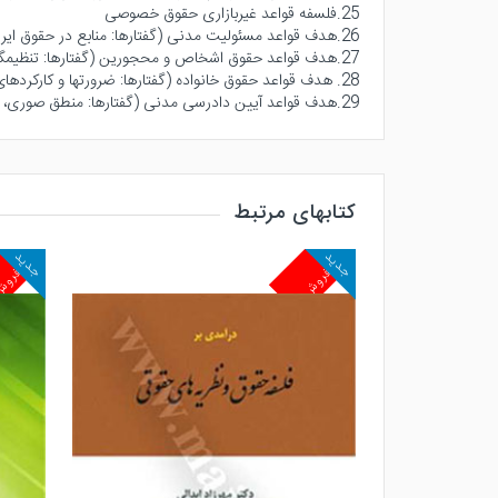
25.فلسفه قواعد غیربازاری حقوق خصوصی
26.هدف قواعد مسئولیت مدنی (گفتارها: منابع در حقوق ایران، نظریه اقتصادی با پنج بند، ضرورت اصلاح در حقوق ایران با سه بند)
27.هدف قواعد حقوق اشخاص و محجورین (گفتارها: تنظیمگری، تضمین حق و عدالت، رفاه و مصلحت عمومی)
28. هدف قواعد حقوق خانواده (گفتارها: ضرورتها و کارکردهای کارایی با سه بند، مصادیق کارایی با پنج بند)
29.هدف قواعد آیین دادرسی مدنی (گفتارها: منطق صوری، نظریه اقتصادی جریان دادرسی با پنج بند، وضعیت قانون ایران با سه بند)
کتابهای مرتبط
جدید
جدید
پرفروش
پرفرو