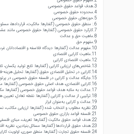
2.مفهوم حقوق خصوصی
3.هدف قواعد حقوق خصوصی
4.محدوده حقوق خصوصی
5.حوزه‌های حقوق خصوصی
6.: منطق حقوق خصوصی (گفتارها: مالکیت، قراردادها، مسئولیت مدنی، تجارت، اشخاص و محجورین، خانواده، آیین دادرسی مدنی)
7.کارکرد حقوق خصوصی (گفتارها: حقوق خصوصی مانند عشق یا برده بازار آزاد؟، نظریه اقتصادی حقوق خصوصی)
8.ماهیت حق و عدالت
9.مفهوم حق
10.مفهوم عدالت (گفتارها: دیدگاه فلاسفه و اقتصاددانان غرب، فقه اسلام و حقوق ایران)
11.ماهیت کارایی اقتصادی
12.ماهیت اقتصادی کارایی
13.شاخص‌های ارزیابی کارایی (گفتارها: تابع تولید یکسان، تابع سود، تحلیل پوششی داده‌ها)
14.کارایی در تحلیل اقتصادی حقوق (گفتارها: تحلیل هزینه-فایده، جایگاه ماهوی کارایی با چهار بند)
15.جایگاه عدالت و کارایی در فلسفه حقوق خصوصی در پرتو مکاتب حقوق و اقتصاد
16.کارایی اقتصادی، هدف اصلی حقوق خصوصی (گفتارها: مکتب اثباتی (شیکاگو)، مکتب اتریش، نظریه رادیکال پازنر)
17.عدالت به مثابه هدف قواعد حقوق خصوصی (گفتارها: مکتب هنجاری، مکتب کارکردی، عدالت به مثابه انصاف)
18.ترکیبی از عدالت و کارایی (گفتارها: نقطه تعادل، تعیین هدف بر اساس محدوده موضوعی، سهم در اقتصاد خرد و کلان، نقش نهادها، حمایت برابر از فرصت‌ها)
19.عدالت و کارایی به‌عنوان ابزار
20.نظریه مطلوب و انتخاب شده (گفتارها: ارزیابی مکاتب، نسبی بودن اولویت‌ها، حقوق خصوصی تعاملی، جایگاه ابزاری با دو بند)
21.فلسفه قواعد بازاری حقوق خصوصی
22.هدف قواعد حقوق مالکیت (گفتارها: تعریف، مبنای فلسفی، منطق صوری، نظریه اقتصادی با چهار بند، وضعیت حقوق ایران با شش بند)
23.هدف حقوق قراردادها (گفتارها: مسائل بنیادین، نظریه اقتصادی قرارداد با نه بند، وضعیت قانون مدنی ایران با پنج بند)
24.فلسفه حقوق تجارت (گفتارها: منطق صوری، اولویت کارایی اقتصادی)