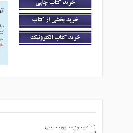
ت
بر
کت
لپ
قاب
1.ذات و جوهره حقوق خصوصی