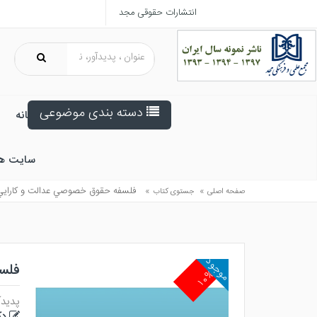
انتشارات حقوقی مجد
دسته بندی موضوعی
خانه
سایت ه
»
»
فلسفه حقوق خصوصي عدالت و كاراي
صفحه اصلی
جستوی کتاب
موجود
فلس
۱۰%
پدیدآ
دک