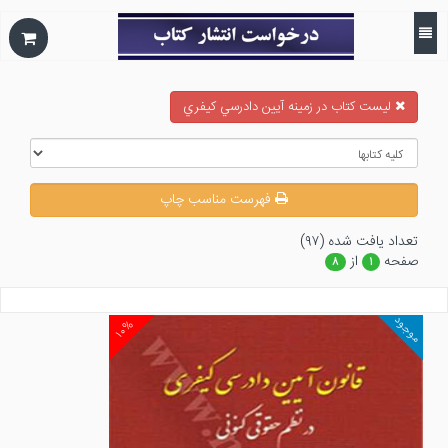
ليست كتاب در زمينه آيين دادرسي كيفري
فهرست مناسب چاپ
تعداد يافت شده (۹۷)
صفحه
از
۸
۱
موجود
۱۰%