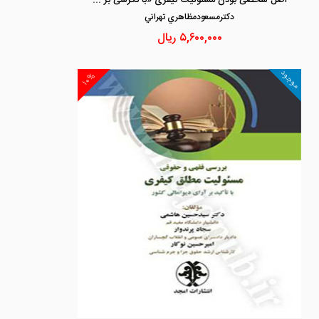
دكترمسعودمظاهري تهراني
۵,۶۰۰,۰۰۰
ریال
موجود
۱۰%