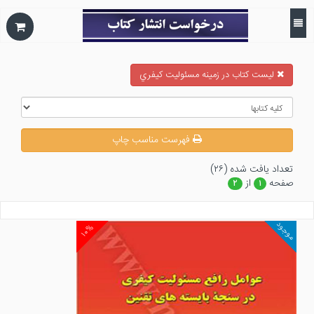
ليست كتاب در زمينه مسئوليت كيفري
فهرست مناسب چاپ
تعداد يافت شده (۲۶)
صفحه
از
۲
۱
موجود
۱۰%