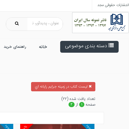
انتشارات حقوقی مجد
دسته بندی موضوعی
خانه
راهنمای خرید
ليست كتاب در زمينه جرايم رايانه اي
تعداد يافت شده (۲۲)
صفحه
از
۲
۱
موجود
موجود
۱۰%