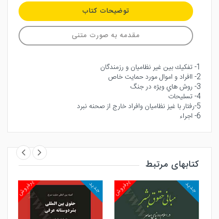
توضیحات کتاب
مقدمه به صورت متنی
1- تفكيك بين غير نظاميان و رزمندگان
2- اافراد و اموال مورد حمايت خاص
3- روش هاي ويژه در جنگ
4- تسليحات
5-رفتار با غيز نظاميان وافراد خارج از صحنه نبرد
6- اجراء
کتابهای مرتبط
روش
پرفروش
پرفروش
جدید
جدید
جد