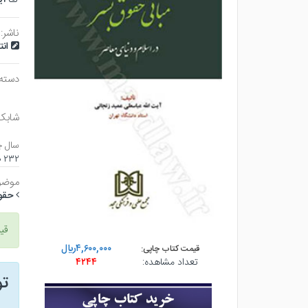
ناشر:
ان
دسته
شابک
سال چ
۲۳۲ صفحه - وزيري (شوميز) - چاپ ۳
موضو
حقو
قی
۴,۶۰۰,۰۰۰ريال
قیمت کتاب چاپی:
تعداد مشاهده:
۴۲۴۴
ت