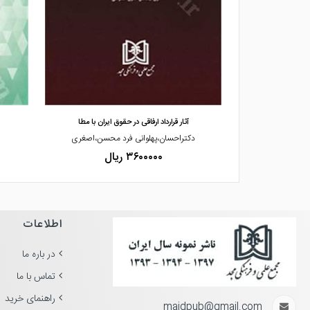
مشاهده و خرید
شیز
آثار قرارداد ارفاقی در حقوق ایران با مطا
گان
دکتراحسان،پهلوانی فرد محسن،اصغری
۳۶۰۰۰۰۰ ریال
اطلاعات
در باره ما
تماس با ما
راهنمای خرید
majdpub@gmail.com