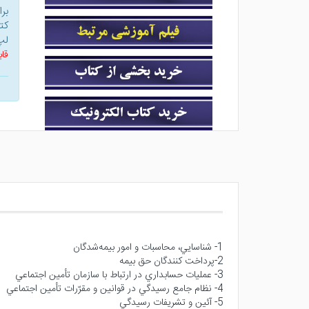
بر
کت
لپ
قاب
1- شناسايي، محاسبات و امور بيمه‌شدگان
2-پرداخت كنندگان حق بيمه
3- عمليات حسابداري در ارتباط با سازمان تأمين اجتماعي
4- نظام جامع رسيدگي در قوانين و مقرّرات تأمين اجتماعي
5- آئين و تشريفات رسيدگي