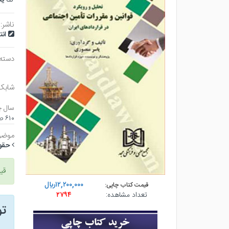
ناشر:
ان
دسته
شابک
سال چ
۶۱۰ صفحه - وزيري (شوميز) - چاپ ۱
موضو
حقوق
قی
۱۲,۲۰۰,۰۰۰ريال
قیمت کتاب چاپی:
تعداد مشاهده:
۲۷۹۴
ت