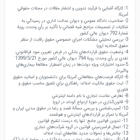
1- كارگاه آشنايي با فرآيند تدوين و انتشار مقالات در مجلات حقوقي
آمريكا
2- صلاحيت دادگاه عمومي و ديوان عدالت اداري در رسيدگي به
شكايات از تصميمات مراجع شبه قضائي با تأكيد بر رأي وحدت رويۀ
شمارۀ 792 ديوان عالي كشور
3- بررسي تحليلي مشكلات اجراي خصوصي حقوق رقابت از منظر
حقوق اتحاديه اروپا
4- وضعيت حقوق قراردادهاي بانكي در فرض تعيين سود فراقانوني:
نقدي بر رأي وحدت رويۀ 794 ديوان عالي كشور مورخ 1399/5/21
5-حدود اختيارات ويژه دولت‌ها در زمان اضطرار: مطالعۀ بيماري‌هاي
واگيردار
6- كارگاه فرصت‌هاي مطالعاتي آمريكا براي دانشجويان و اساتيد حقوق
7- ثبت حقوق مالكيت املاك: راهكاري براي تلفيق مناسب حقوق و
فناوري
8- تعارض علامت تجاري با نام دامنه اينترنتي
9- قانون‌گذاري در حوزۀ ازدواج كودك در اروپا
10- آسيب‌شناسي و بررسي مسألۀ قصد و رضا در حقوق مدني ايران و
آمريكا با تمركز بر قراردادهاي اينترنتي و هوشمند
11- تدوين قوانين جامع: تنها راه درست تنقيح قوانين
12- اعمال فراسرزميني قوانين در گروه شركت‌هاي تجاري
13- چالش‌ها و تحولات جديد نظام‌هاي ثبت املاك
14- تأثير متقابل داوري‌هاي تجاري و سرمايه‌گذاري در حقوق ايران(1)-