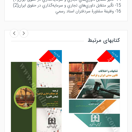
15- تأثير متقابل داوري‌هاي تجاري و سرمايه‌گذاري در حقوق ايران(2)
16- وظيفۀ مشاورۀ سردفتران اسناد رسمي
کتابهای مرتبط
جدید
جدید
جد
پرفروش
پرفروش
پ
مشاهده و خرید
مشاهده و خرید