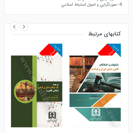
4- صورتگرايي و اصول استنباط اسلامي
کتابهای مرتبط
جدید
جدید
جد
پرفروش
پرفروش
پ
مشاهده و خرید
مشاهده و خرید